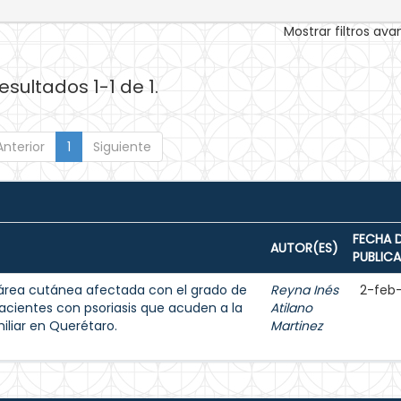
Mostrar filtros av
esultados 1-1 de 1.
Anterior
1
Siguiente
FECHA 
AUTOR(ES)
PUBLIC
l área cutánea afectada con el grado de
Reyna Inés
2-feb
pacientes con psoriasis que acuden a la
Atilano
iliar en Querétaro.
Martinez