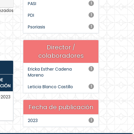
PASI
1
anzados
PDI
1
Psoriasis
1
Director /
colaboradores
Ericka Esther Cadena
1
Moreno
DE
ACIÓN
Leticia Blanco Castillo
1
-2023
Fecha de publicación
2023
1