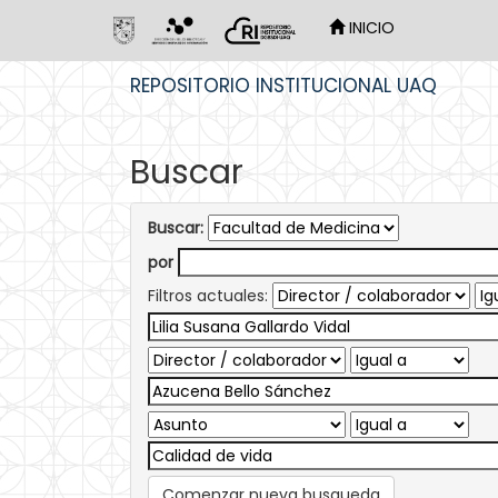
INICIO
Skip
REPOSITORIO INSTITUCIONAL UAQ
navigation
Buscar
Buscar:
por
Filtros actuales:
Comenzar nueva busqueda