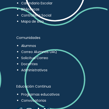
Calendario Escolar
Bibliotecas
Contraloría Social
Mapa de sitio
Comunidades
Alumnos
Correo Alumnos UAQ
Solicitud Correo
Docentes
Administrativos
Educación Continua
Programas educativos
Convocatorias