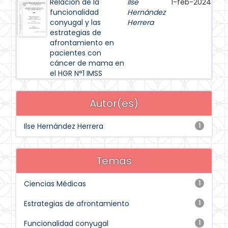
Relación de la
Ilse
1-feb-2024
funcionalidad
Hernández
conyugal y las
Herrera
estrategias de
afrontamiento en
pacientes con
cáncer de mama en
el HGR N°1 IMSS
Autor(es)
Ilse Hernández Herrera
1
Temas
Ciencias Médicas
1
Estrategias de afrontamiento
1
Funcionalidad conyugal
1