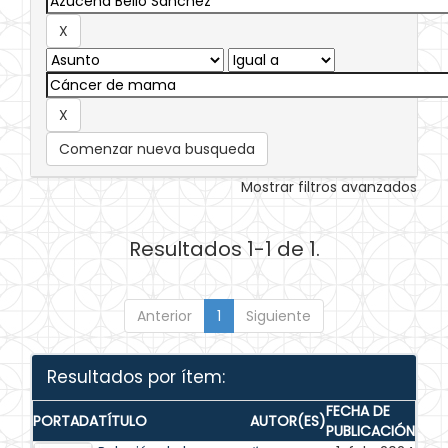
Comenzar nueva busqueda
Mostrar filtros avanzados
Resultados 1-1 de 1.
Anterior
1
Siguiente
Resultados por ítem:
FECHA DE
PORTADA
TÍTULO
AUTOR(ES)
PUBLICACIÓN