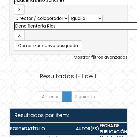
Comenzar nueva busqueda
Mostrar filtros avanzados
Resultados 1-1 de 1.
Anterior
1
Siguiente
Resultados por ítem:
FECHA DE
PORTADA
TÍTULO
AUTOR(ES)
PUBLICACIÓN