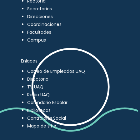
Rectoría
Secretarios
Direcciones
Coordinaciones
Facultades
Campus
Enlaces
Correo de Empleados UAQ
Directorio
TV UAQ
Radio UAQ
Calendario Escolar
Bibliotecas
Contraloría Social
Mapa de sitio