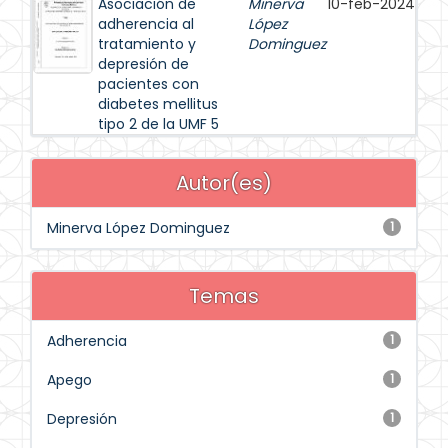
Asociación de
Minerva
10-feb-2024
adherencia al
López
tratamiento y
Dominguez
depresión de
pacientes con
diabetes mellitus
tipo 2 de la UMF 5
Autor(es)
Minerva López Dominguez
1
Temas
Adherencia
1
Apego
1
Depresión
1