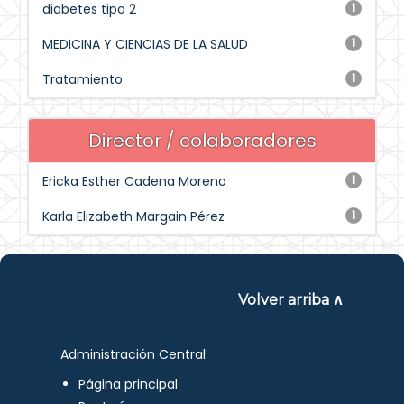
diabetes tipo 2
1
MEDICINA Y CIENCIAS DE LA SALUD
1
Tratamiento
1
Director / colaboradores
Ericka Esther Cadena Moreno
1
Karla Elizabeth Margain Pérez
1
Volver arriba ∧
Administración Central
Página principal