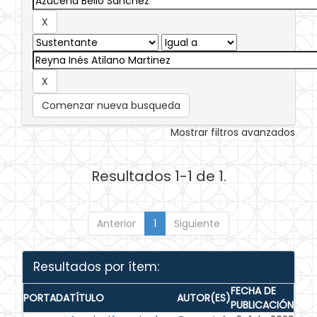
Comenzar nueva busqueda
Mostrar filtros avanzados
Resultados 1-1 de 1.
Anterior
1
Siguiente
Resultados por ítem:
FECHA DE
PORTADA
TÍTULO
AUTOR(ES)
PUBLICACIÓN