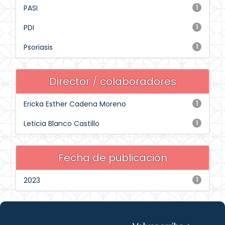
PASI
1
PDI
1
Psoriasis
1
Director / colaboradores
Ericka Esther Cadena Moreno
1
Leticia Blanco Castillo
1
Fecha de publicación
2023
1