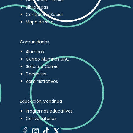
Bibliotecas
Contraloría Social
Mapa de sitio
Comunidades
Alumnos
Correo Alumnos UAQ
Solicitud Correo
Docentes
Administrativos
Educación Continua
Programas educativos
Convocatorias