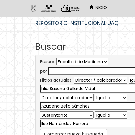
INICIO
Skip
REPOSITORIO INSTITUCIONAL UAQ
navigation
Buscar
Buscar:
por
Filtros actuales:
Comenzar nueva busqueda