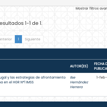
Mostrar filtros av
esultados 1-1 de 1.
Anterior
1
Siguiente
FECHA 
AUTOR(ES)
PUBLIC
ugal y las estrategias de afrontamiento
Ilse
1-feb
 en el HGR N°1 IMSS
Hernández
Herrera