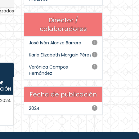
anzados
Director /
colaboradores
José Iván Alonzo Barrera
1
Karla Elizabeth Margain Pérez
1
Verónica Campos
1
Hernández
DE
ACIÓN
Fecha de publicación
-2024
2024
1