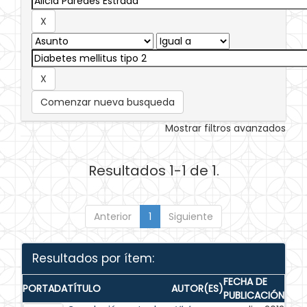
Comenzar nueva busqueda
Mostrar filtros avanzados
Resultados 1-1 de 1.
Anterior
1
Siguiente
Resultados por ítem:
FECHA DE
PORTADA
TÍTULO
AUTOR(ES)
PUBLICACIÓN