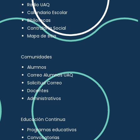
Radio UAQ
Calendario Escolar
Bibliotecas
Contraloría Social
Mapa de sitio
Comunidades
Alumnos
Correo Alumnos UAQ
Solicitud Correo
Docentes
Administrativos
Educación Continua
Programas educativos
Convocatorias