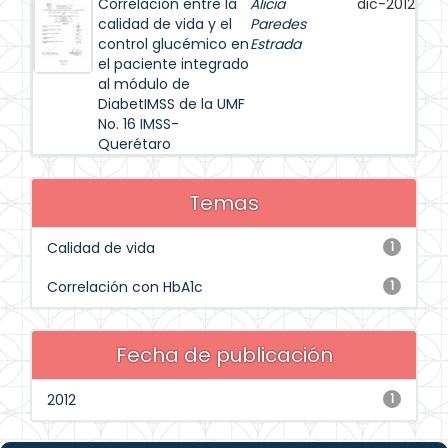
Correlación entre la
Alicia
dic-2012
calidad de vida y el
Paredes
control glucémico en
Estrada
el paciente integrado
al módulo de
DiabetIMSS de la UMF
No. 16 IMSS-
Querétaro
Temas
Calidad de vida
1
Correlación con HbA1c
1
Fecha de publicación
2012
1