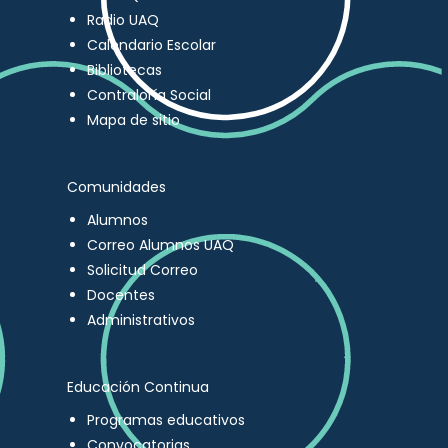
Radio UAQ
Calendario Escolar
Bibliotecas
Contraloría Social
Mapa de sitio
Comunidades
Alumnos
Correo Alumnos UAQ
Solicitud Correo
Docentes
Administrativos
Educación Continua
Programas educativos
Convocatorias