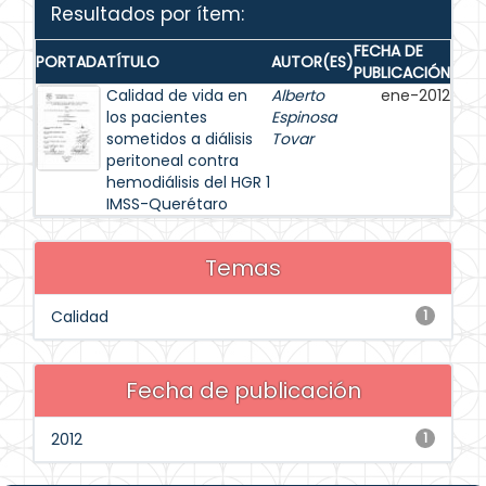
Resultados por ítem:
FECHA DE
PORTADA
TÍTULO
AUTOR(ES)
PUBLICACIÓN
Calidad de vida en
Alberto
ene-2012
los pacientes
Espinosa
sometidos a diálisis
Tovar
peritoneal contra
hemodiálisis del HGR 1
IMSS-Querétaro
Temas
Calidad
1
Fecha de publicación
2012
1