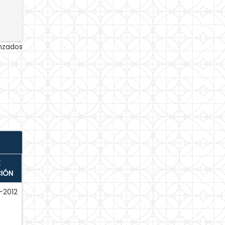
anzados
E
CIÓN
-2012