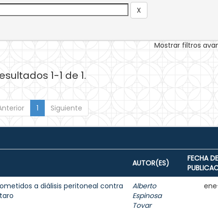
Mostrar filtros av
esultados 1-1 de 1.
Anterior
1
Siguiente
FECHA D
AUTOR(ES)
PUBLICA
ometidos a diálisis peritoneal contra
Alberto
ene
taro
Espinosa
Tovar