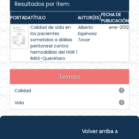
Resultados por ítem:
FECHA DE
PORTADA
TÍTULO
AUTOR(ES)
PUBLICACIÓN
Calidad de vida en
Alberto
ene-2012
los pacientes
Espinosa
sometidos a diálisis
Tovar
peritoneal contra
hemodiálisis del HGR 1
IMSS-Querétaro
Temas
Calidad
1
Vida
1
Volver arriba ∧