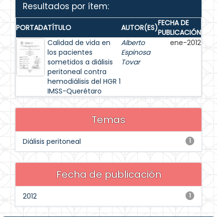
Resultados por ítem:
FECHA DE
PORTADA
TÍTULO
AUTOR(ES)
PUBLICACIÓN
Calidad de vida en
Alberto
ene-2012
los pacientes
Espinosa
sometidos a diálisis
Tovar
peritoneal contra
hemodiálisis del HGR 1
IMSS-Querétaro
Temas
Diálisis peritoneal
1
Fecha de publicación
2012
1