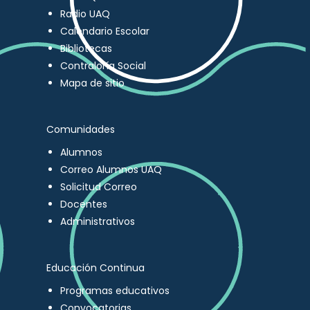
Radio UAQ
Calendario Escolar
Bibliotecas
Contraloría Social
Mapa de sitio
Comunidades
Alumnos
Correo Alumnos UAQ
Solicitud Correo
Docentes
Administrativos
Educación Continua
Programas educativos
Convocatorias