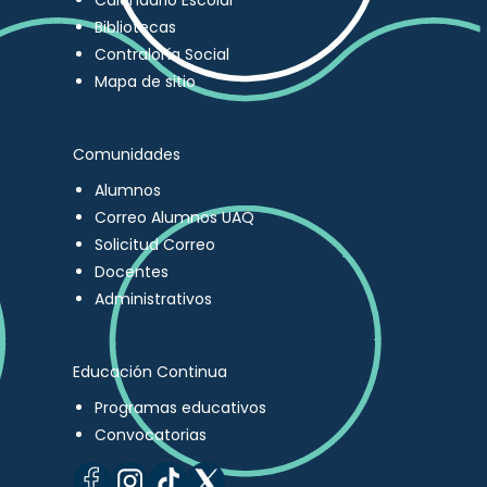
Calendario Escolar
Bibliotecas
Contraloría Social
Mapa de sitio
Comunidades
Alumnos
Correo Alumnos UAQ
Solicitud Correo
Docentes
Administrativos
Educación Continua
Programas educativos
Convocatorias