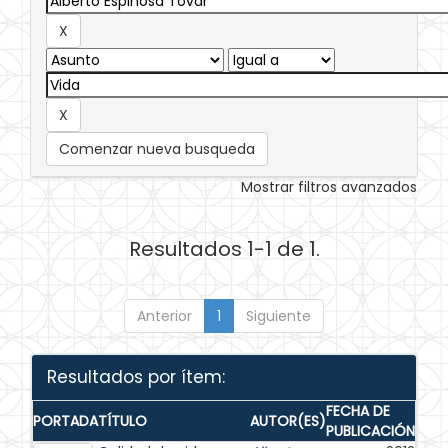
Comenzar nueva busqueda
Mostrar filtros avanzados
Resultados 1-1 de 1.
Anterior
1
Siguiente
Resultados por ítem:
FECHA DE
PORTADA
TÍTULO
AUTOR(ES)
PUBLICACIÓN