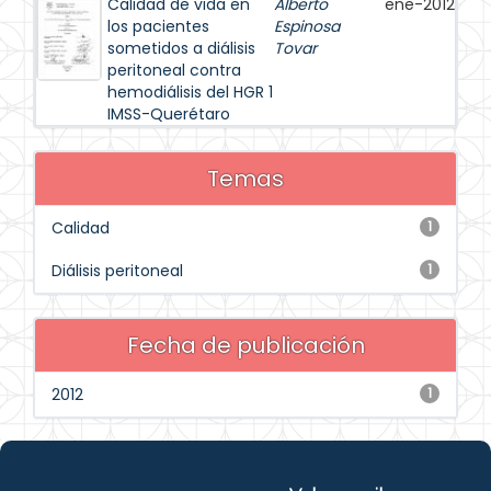
Calidad de vida en
Alberto
ene-2012
los pacientes
Espinosa
sometidos a diálisis
Tovar
peritoneal contra
hemodiálisis del HGR 1
IMSS-Querétaro
Temas
Calidad
1
Diálisis peritoneal
1
Fecha de publicación
2012
1