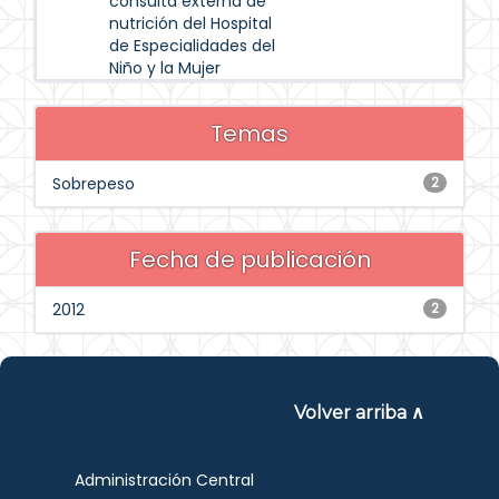
consulta externa de
nutrición del Hospital
de Especialidades del
Niño y la Mujer
Temas
Sobrepeso
2
Fecha de publicación
2012
2
Volver arriba ∧
Administración Central