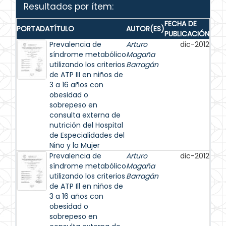
Resultados por ítem:
FECHA DE
PORTADA
TÍTULO
AUTOR(ES)
PUBLICACIÓN
Prevalencia de
Arturo
dic-2012
síndrome metabólico
Magaña
utilizando los criterios
Barragán
de ATP III en niños de
3 a 16 años con
obesidad o
sobrepeso en
consulta externa de
nutrición del Hospital
de Especialidades del
Niño y la Mujer
Prevalencia de
Arturo
dic-2012
síndrome metabólico
Magaña
utilizando los criterios
Barragán
de ATP Ill en niños de
3 a 16 años con
obesidad o
sobrepeso en