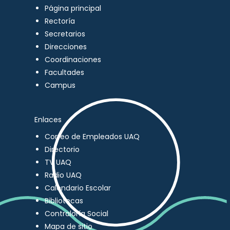
Página principal
Rectoría
Secretarios
Direcciones
Coordinaciones
Facultades
Campus
Enlaces
Correo de Empleados UAQ
Directorio
TV UAQ
Radio UAQ
Calendario Escolar
Bibliotecas
Contraloría Social
Mapa de sitio