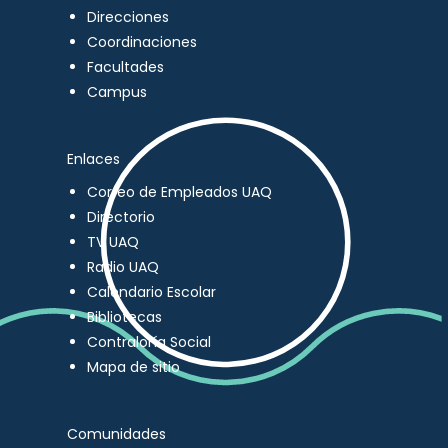
Direcciones
Coordinaciones
Facultades
Campus
Enlaces
Correo de Empleados UAQ
Directorio
TV UAQ
Radio UAQ
Calendario Escolar
Bibliotecas
Contraloría Social
Mapa de sitio
Comunidades