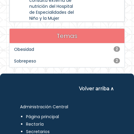
consulta externa de
nutrición del Hospital
de Especialidades del
Niño y la Mujer
Temas
Obesidad
2
Sobrepeso
2
Volver arriba ∧
Administración Central
Página principal
Rectoría
Secretarios