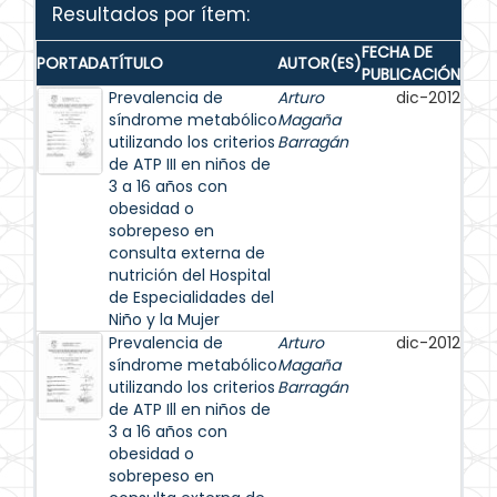
Resultados por ítem:
FECHA DE
PORTADA
TÍTULO
AUTOR(ES)
PUBLICACIÓN
Prevalencia de
Arturo
dic-2012
síndrome metabólico
Magaña
utilizando los criterios
Barragán
de ATP III en niños de
3 a 16 años con
obesidad o
sobrepeso en
consulta externa de
nutrición del Hospital
de Especialidades del
Niño y la Mujer
Prevalencia de
Arturo
dic-2012
síndrome metabólico
Magaña
utilizando los criterios
Barragán
de ATP Ill en niños de
3 a 16 años con
obesidad o
sobrepeso en