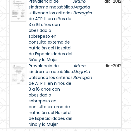
Prevalencia de
Arturo
dic-2012
síndrome metabólico
Magaña
utilizando los criterios
Barragán
de ATP Ill en niños de
3 a 16 años con
obesidad o
sobrepeso en
consulta externa de
nutrición del Hospital
de Especialidades del
Niño y la Mujer
Prevalencia de
Arturo
dic-2012
síndrome metabólico
Magaña
utilizando los criterios
Barragán
de ATP III en niños de
3 a 16 años con
obesidad o
sobrepeso en
consulta externa de
nutrición del Hospital
de Especialidades del
Niño y la Mujer