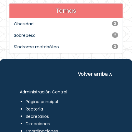
Temas
Obesidad
2
Sobrepeso
2
Síndrome metabólico
2
Volver arriba ∧
Administración Central
Página principal
Rectoría
Secretarios
Direcciones
Coordinaciones