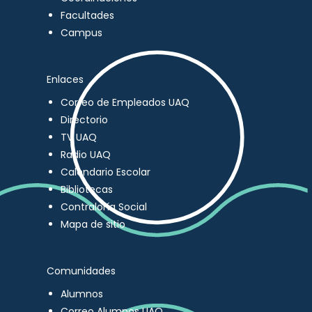
Facultades
Campus
Enlaces
Correo de Empleados UAQ
Directorio
TV UAQ
Radio UAQ
Calendario Escolar
Bibliotecas
Contraloría Social
Mapa de sitio
Comunidades
Alumnos
Correo Alumnos UAQ