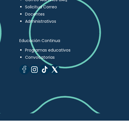
Solicitud Correo
Docentes
Administrativos
Educación Continua
Programas educativos
Convocatorias