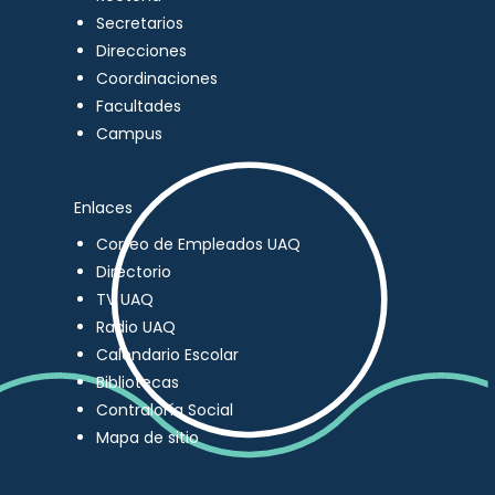
Secretarios
Direcciones
Coordinaciones
Facultades
Campus
Enlaces
Correo de Empleados UAQ
Directorio
TV UAQ
Radio UAQ
Calendario Escolar
Bibliotecas
Contraloría Social
Mapa de sitio