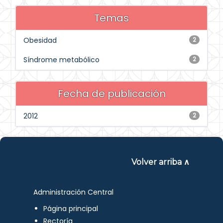
Temas
Obesidad
2
Síndrome metabólico
2
Fecha de publicación
2012
2
Volver arriba ∧
Administración Central
Página principal
Rectoría