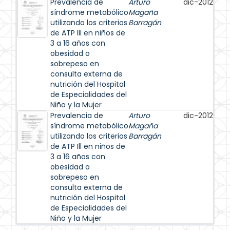
Prevalencia de
Arturo
dic-2012
síndrome metabólico
Magaña
utilizando los criterios
Barragán
de ATP III en niños de
3 a 16 años con
obesidad o
sobrepeso en
consulta externa de
nutrición del Hospital
de Especialidades del
Niño y la Mujer
Prevalencia de
Arturo
dic-2012
síndrome metabólico
Magaña
utilizando los criterios
Barragán
de ATP Ill en niños de
3 a 16 años con
obesidad o
sobrepeso en
consulta externa de
nutrición del Hospital
de Especialidades del
Niño y la Mujer