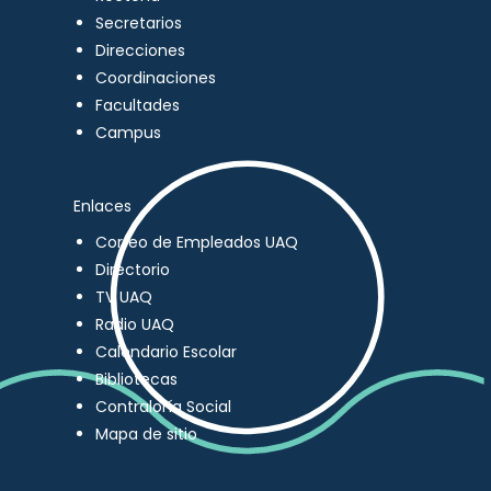
Secretarios
Direcciones
Coordinaciones
Facultades
Campus
Enlaces
Correo de Empleados UAQ
Directorio
TV UAQ
Radio UAQ
Calendario Escolar
Bibliotecas
Contraloría Social
Mapa de sitio