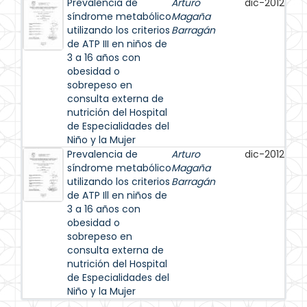
Prevalencia de
Arturo
dic-2012
síndrome metabólico
Magaña
utilizando los criterios
Barragán
de ATP III en niños de
3 a 16 años con
obesidad o
sobrepeso en
consulta externa de
nutrición del Hospital
de Especialidades del
Niño y la Mujer
Prevalencia de
Arturo
dic-2012
síndrome metabólico
Magaña
utilizando los criterios
Barragán
de ATP Ill en niños de
3 a 16 años con
obesidad o
sobrepeso en
consulta externa de
nutrición del Hospital
de Especialidades del
Niño y la Mujer