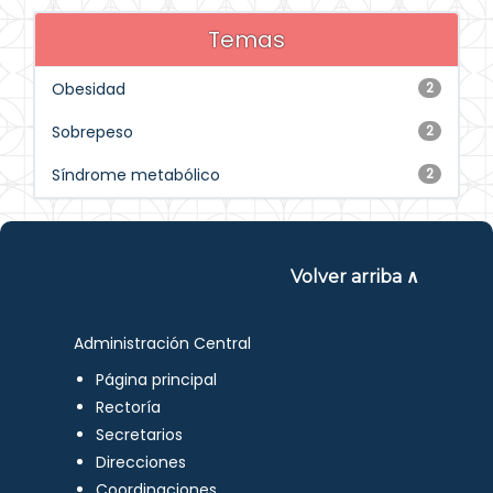
Temas
Obesidad
2
Sobrepeso
2
Síndrome metabólico
2
Volver arriba ∧
Administración Central
Página principal
Rectoría
Secretarios
Direcciones
Coordinaciones