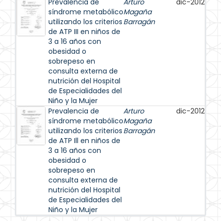
Prevalencia de
Arturo
dic-2012
síndrome metabólico
Magaña
utilizando los criterios
Barragán
de ATP III en niños de
3 a 16 años con
obesidad o
sobrepeso en
consulta externa de
nutrición del Hospital
de Especialidades del
Niño y la Mujer
Prevalencia de
Arturo
dic-2012
síndrome metabólico
Magaña
utilizando los criterios
Barragán
de ATP Ill en niños de
3 a 16 años con
obesidad o
sobrepeso en
consulta externa de
nutrición del Hospital
de Especialidades del
Niño y la Mujer