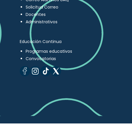
Solicitud Correo
Docentes
Administrativos
Educación Continua
Programas educativos
Convocatorias