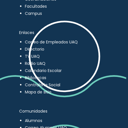
Facultades
Campus
Enlaces
Correo de Empleados UAQ
Directorio
TV UAQ
Radio UAQ
Calendario Escolar
Bibliotecas
Contraloría Social
Mapa de sitio
Comunidades
Alumnos
Correo Alumnos UAQ