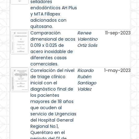
selladores
endodónticos AH Plus
y MTA Fillapex
adicionados con
quitosano.
Comparación
Renee
11-sep-2023
dimensional de acos
Valentino
0.019 x 0.025 de
Ortiz Solis
acero inoxidable de
diferentes casas
comerciales.
Correlación del nivel
Ricardo
1-may-2023
de triage clínico
Rubén
inicial con el
Santiago
diagnóstico final de
Valdez
los pacientes
mayores de 18 años
que acuden al
servicio de Urgencias
del Hospital General
Regional No.1,
Querétaro en el
periodo del 01 de