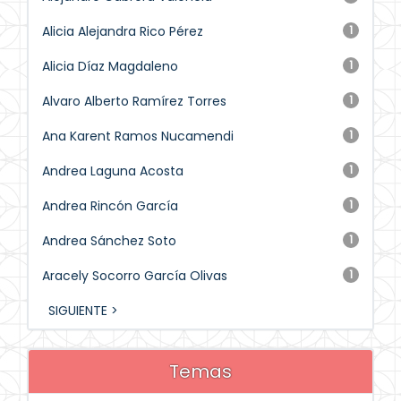
Alicia Alejandra Rico Pérez
1
Alicia Díaz Magdaleno
1
Alvaro Alberto Ramírez Torres
1
Ana Karent Ramos Nucamendi
1
Andrea Laguna Acosta
1
Andrea Rincón García
1
Andrea Sánchez Soto
1
Aracely Socorro García Olivas
1
SIGUIENTE >
Temas