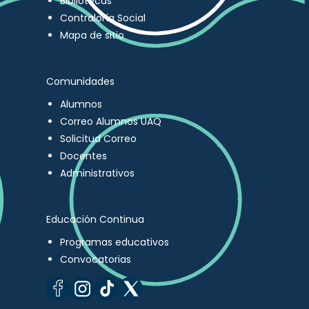
Bibliotecas
Contraloría Social
Mapa de sitio
Comunidades
Alumnos
Correo Alumnos UAQ
Solicitud Correo
Docentes
Administrativos
Educación Continua
Programas educativos
Convocatorias