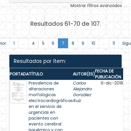
Mostrar filtros avanzados
Resultados 61-70 de 107.
ior
1
...
4
5
6
7
8
9
10
...
11
Sigu
Resultados por ítem:
FECHA DE
PORTADA
TÍTULO
AUTOR(ES)
PUBLICACIÓN
Prevalencia de
Carlos
6-dic-2018
alteraciones
Alejandro
morfológicas
González
electrocardiográficas
Ruíz
en el servicio de
urgencias en
pacientes con
evento cerebral
isquémico y con