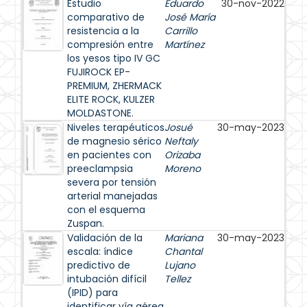
Estudio
Eduardo
30-nov-2022
comparativo de
José María
resistencia a la
Carrillo
compresión entre
Martínez
los yesos tipo IV GC
FUJIROCK EP-
PREMIUM, ZHERMACK
ELITE ROCK, KULZER
MOLDASTONE.
Niveles terapéuticos
Josué
30-may-2023
de magnesio sérico
Neftaly
en pacientes con
Orizaba
preeclampsia
Moreno
severa por tensión
arterial manejadas
con el esquema
Zuspan.
Validación de la
Mariana
30-may-2023
escala: índice
Chantal
predictivo de
Lujano
intubación difícil
Tellez
(IPID) para
identificar vía aérea