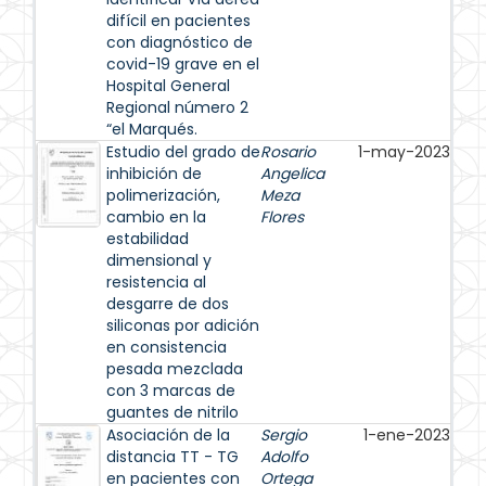
difícil en pacientes
con diagnóstico de
covid-19 grave en el
Hospital General
Regional número 2
“el Marqués.
Estudio del grado de
Rosario
1-may-2023
inhibición de
Angelica
polimerización,
Meza
cambio en la
Flores
estabilidad
dimensional y
resistencia al
desgarre de dos
siliconas por adición
en consistencia
pesada mezclada
con 3 marcas de
guantes de nitrilo
Asociación de la
Sergio
1-ene-2023
distancia TT - TG
Adolfo
en pacientes con
Ortega