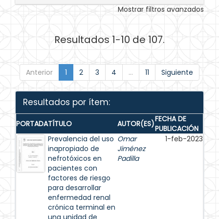
Mostrar filtros avanzados
Resultados 1-10 de 107.
Anterior
1
2
3
4
...
11
Siguiente
Resultados por ítem:
FECHA DE
PORTADA
TÍTULO
AUTOR(ES)
PUBLICACIÓN
Prevalencia del uso
Omar
1-feb-2023
inapropiado de
Jiménez
nefrotóxicos en
Padilla
pacientes con
factores de riesgo
para desarrollar
enfermedad renal
crónica terminal en
una unidad de