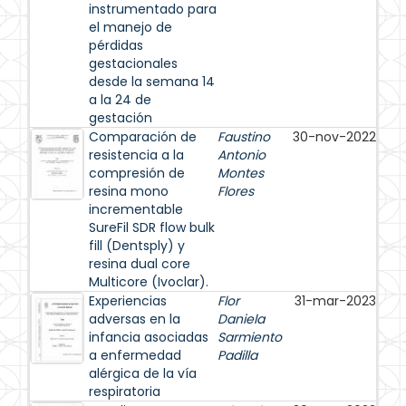
instrumentado para
el manejo de
pérdidas
gestacionales
desde la semana 14
a la 24 de
gestación
Comparación de
Faustino
30-nov-2022
resistencia a la
Antonio
compresión de
Montes
resina mono
Flores
incrementable
SureFil SDR flow bulk
fill (Dentsply) y
resina dual core
Multicore (Ivoclar).
Experiencias
Flor
31-mar-2023
adversas en la
Daniela
infancia asociadas
Sarmiento
a enfermedad
Padilla
alérgica de la vía
respiratoria