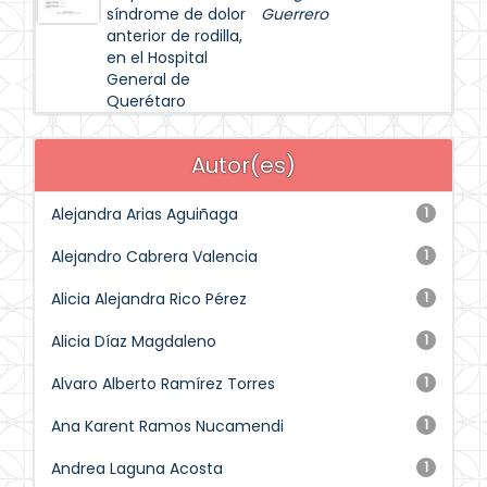
síndrome de dolor
Guerrero
anterior de rodilla,
en el Hospital
General de
Querétaro
Autor(es)
Alejandra Arias Aguiñaga
1
Alejandro Cabrera Valencia
1
Alicia Alejandra Rico Pérez
1
Alicia Díaz Magdaleno
1
Alvaro Alberto Ramírez Torres
1
Ana Karent Ramos Nucamendi
1
Andrea Laguna Acosta
1