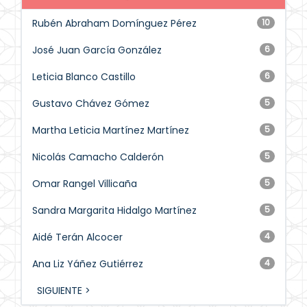
Rubén Abraham Domínguez Pérez
10
José Juan García González
6
Leticia Blanco Castillo
6
Gustavo Chávez Gómez
5
Martha Leticia Martínez Martínez
5
Nicolás Camacho Calderón
5
Omar Rangel Villicaña
5
Sandra Margarita Hidalgo Martínez
5
Aidé Terán Alcocer
4
Ana Liz Yáñez Gutiérrez
4
SIGUIENTE >