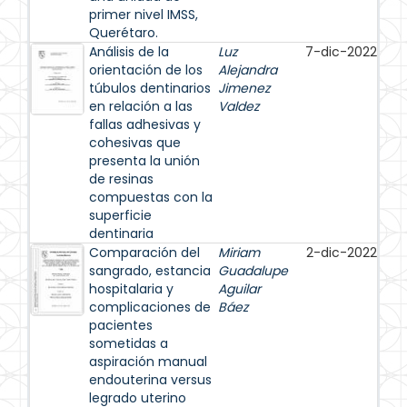
primer nivel IMSS,
Querétaro.
Análisis de la
Luz
7-dic-2022
orientación de los
Alejandra
túbulos dentinarios
Jimenez
en relación a las
Valdez
fallas adhesivas y
cohesivas que
presenta la unión
de resinas
compuestas con la
superficie
dentinaria
Comparación del
Miriam
2-dic-2022
sangrado, estancia
Guadalupe
hospitalaria y
Aguilar
complicaciones de
Báez
pacientes
sometidas a
aspiración manual
endouterina versus
legrado uterino