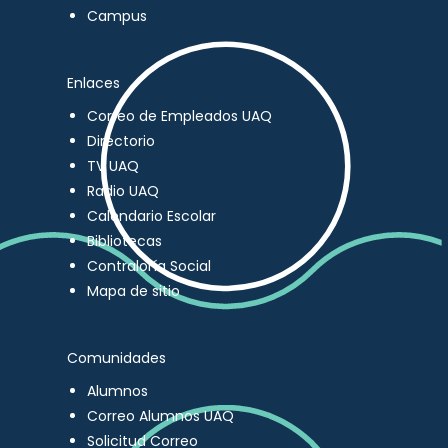
Campus
Enlaces
Correo de Empleados UAQ
Directorio
TV UAQ
Radio UAQ
Calendario Escolar
Bibliotecas
Contraloría Social
Mapa de sitio
Comunidades
Alumnos
Correo Alumnos UAQ
Solicitud Correo