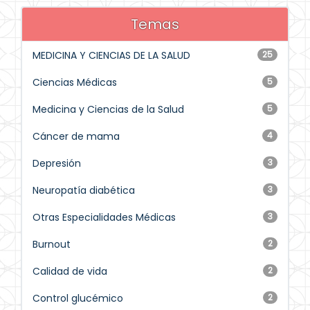
Temas
MEDICINA Y CIENCIAS DE LA SALUD
25
Ciencias Médicas
5
Medicina y Ciencias de la Salud
5
Cáncer de mama
4
Depresión
3
Neuropatía diabética
3
Otras Especialidades Médicas
3
Burnout
2
Calidad de vida
2
Control glucémico
2