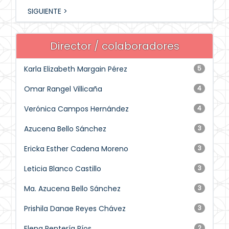
SIGUIENTE >
Director / colaboradores
Karla Elizabeth Margain Pérez
5
Omar Rangel Villicaña
4
Verónica Campos Hernández
4
Azucena Bello Sánchez
3
Ericka Esther Cadena Moreno
3
Leticia Blanco Castillo
3
Ma. Azucena Bello Sánchez
3
Prishila Danae Reyes Chávez
3
Elena Rentería Ríos
2