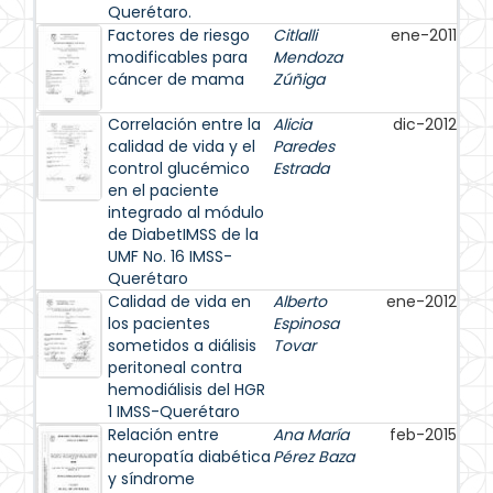
Querétaro.
Factores de riesgo
Citlalli
ene-2011
modificables para
Mendoza
cáncer de mama
Zúñiga
Correlación entre la
Alicia
dic-2012
calidad de vida y el
Paredes
control glucémico
Estrada
en el paciente
integrado al módulo
de DiabetIMSS de la
UMF No. 16 IMSS-
Querétaro
Calidad de vida en
Alberto
ene-2012
los pacientes
Espinosa
sometidos a diálisis
Tovar
peritoneal contra
hemodiálisis del HGR
1 IMSS-Querétaro
Relación entre
Ana María
feb-2015
neuropatía diabética
Pérez Baza
y síndrome