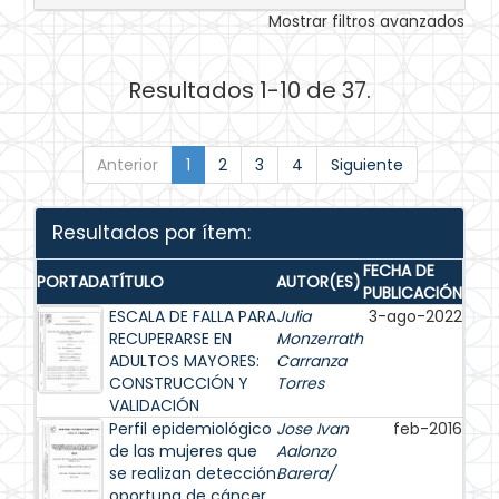
Mostrar filtros avanzados
Resultados 1-10 de 37.
Anterior
1
2
3
4
Siguiente
Resultados por ítem:
FECHA DE
PORTADA
TÍTULO
AUTOR(ES)
PUBLICACIÓN
ESCALA DE FALLA PARA
Julia
3-ago-2022
RECUPERARSE EN
Monzerrath
ADULTOS MAYORES:
Carranza
CONSTRUCCIÓN Y
Torres
VALIDACIÓN
Perfil epidemiológico
Jose Ivan
feb-2016
de las mujeres que
Aalonzo
se realizan detección
Barera/
oportuna de cáncer