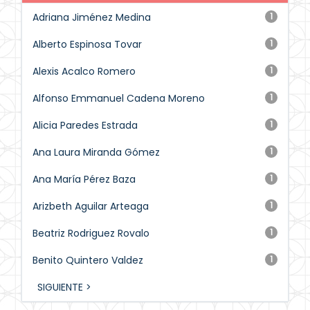
Adriana Jiménez Medina
1
Alberto Espinosa Tovar
1
Alexis Acalco Romero
1
Alfonso Emmanuel Cadena Moreno
1
Alicia Paredes Estrada
1
Ana Laura Miranda Gómez
1
Ana María Pérez Baza
1
Arizbeth Aguilar Arteaga
1
Beatriz Rodriguez Rovalo
1
Benito Quintero Valdez
1
SIGUIENTE >