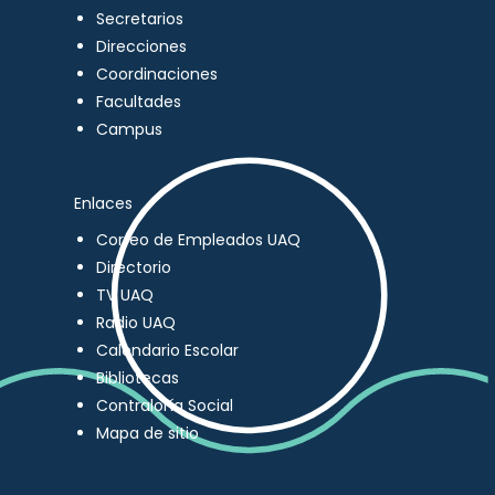
Secretarios
Direcciones
Coordinaciones
Facultades
Campus
Enlaces
Correo de Empleados UAQ
Directorio
TV UAQ
Radio UAQ
Calendario Escolar
Bibliotecas
Contraloría Social
Mapa de sitio