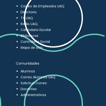
Correo de Empleados UAQ
Directorio
TV UAQ
Radio UAQ
Calendario Escolar
Bibliotecas
Contraloría Social
Mapa de sitio
Comunidades
Alumnos
Correo Alumnos UAQ
Solicitud Correo
Docentes
Administrativos