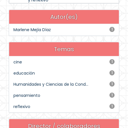
y reflexivo
Autor(es)
Marlene Mejía Díaz
1
Temas
cine
1
educación
1
Humanidades y Ciencias de la Cond...
1
pensamiento
1
reflexivo
1
Director / colaboradores