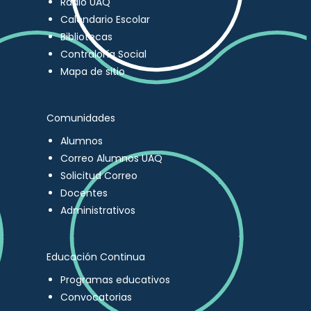
Radio UAQ
Calendario Escolar
Bibliotecas
Contraloría Social
Mapa de sitio
Comunidades
Alumnos
Correo Alumnos UAQ
Solicitud Correo
Docentes
Administrativos
Educación Continua
Programas educativos
Convocatorias