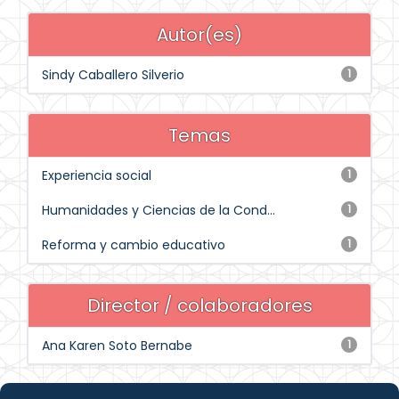
Autor(es)
Sindy Caballero Silverio
1
Temas
Experiencia social
1
Humanidades y Ciencias de la Cond...
1
Reforma y cambio educativo
1
Director / colaboradores
Ana Karen Soto Bernabe
1