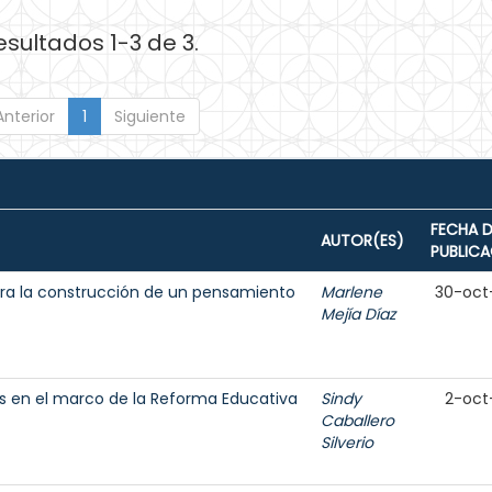
esultados 1-3 de 3.
Anterior
1
Siguiente
FECHA D
AUTOR(ES)
PUBLIC
ara la construcción de un pensamiento
Marlene
30-oct
Mejía Díaz
es en el marco de la Reforma Educativa
Sindy
2-oct
Caballero
Silverio