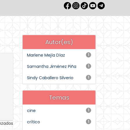
Autor(es)
Marlene Mejía Díaz
1
Samantha Jiménez Piña
1
Sindy Caballero Silverio
1
Temas
cine
1
crítico
1
anzados