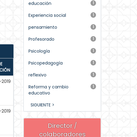
educación
1
Experiencia social
1
pensamiento
1
Profesorado
1
Psicología
1
Psicopedagogía
1
E
ACIÓN
reflexivo
1
-2019
Reforma y cambio
1
educativo
SIGUIENTE >
-2019
Director /
colaboradores