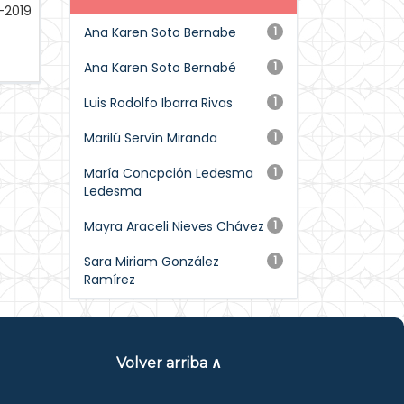
-2019
Ana Karen Soto Bernabe
1
Ana Karen Soto Bernabé
1
Luis Rodolfo Ibarra Rivas
1
Marilú Servín Miranda
1
María Concpción Ledesma
1
Ledesma
Mayra Araceli Nieves Chávez
1
Sara Miriam González
1
Ramírez
Volver arriba ∧