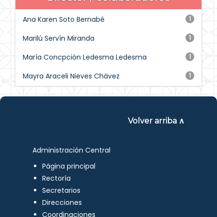
Ana Karen Soto Bernabé
1
Marilú Servín Miranda
1
María Concpción Ledesma Ledesma
1
Mayra Araceli Nieves Chávez
1
Volver arriba ∧
Administración Central
Página principal
Rectoría
Secretarios
Direcciones
Coordinaciones