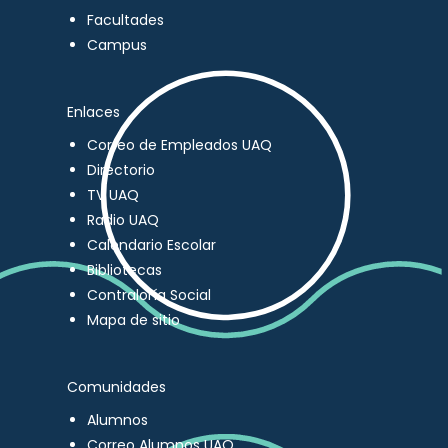
Facultades
Campus
Enlaces
Correo de Empleados UAQ
Directorio
TV UAQ
Radio UAQ
Calendario Escolar
Bibliotecas
Contraloría Social
Mapa de sitio
Comunidades
Alumnos
Correo Alumnos UAQ