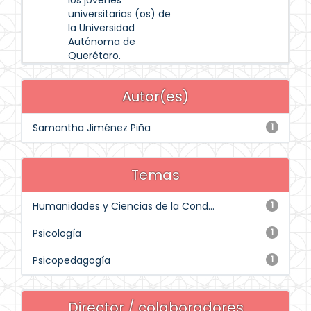
los jóvenes
universitarias (os) de
la Universidad
Autónoma de
Querétaro.
Autor(es)
Samantha Jiménez Piña
1
Temas
Humanidades y Ciencias de la Cond...
1
Psicología
1
Psicopedagogía
1
Director / colaboradores