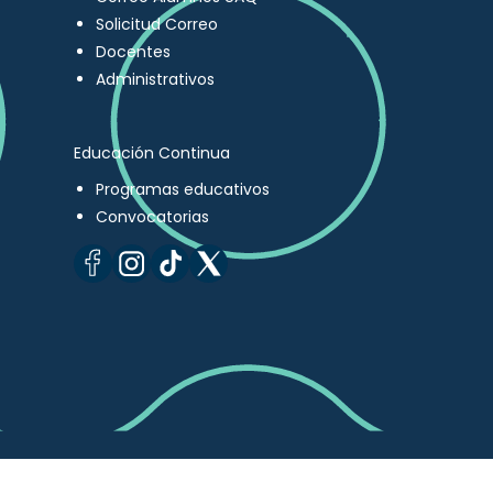
Solicitud Correo
Docentes
Administrativos
Educación Continua
Programas educativos
Convocatorias