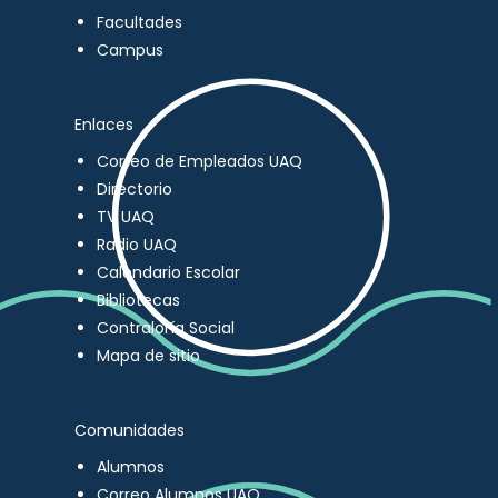
Facultades
Campus
Enlaces
Correo de Empleados UAQ
Directorio
TV UAQ
Radio UAQ
Calendario Escolar
Bibliotecas
Contraloría Social
Mapa de sitio
Comunidades
Alumnos
Correo Alumnos UAQ