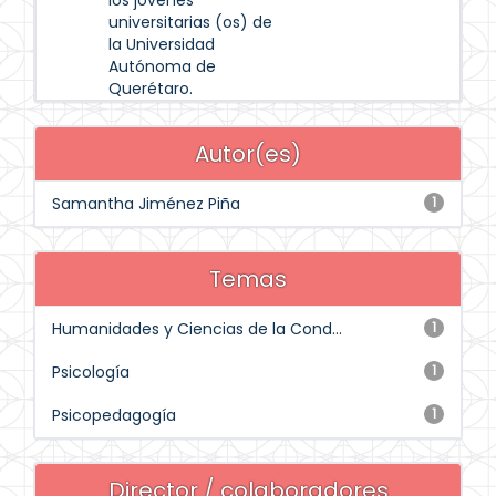
los jóvenes
universitarias (os) de
la Universidad
Autónoma de
Querétaro.
Autor(es)
Samantha Jiménez Piña
1
Temas
Humanidades y Ciencias de la Cond...
1
Psicología
1
Psicopedagogía
1
Director / colaboradores