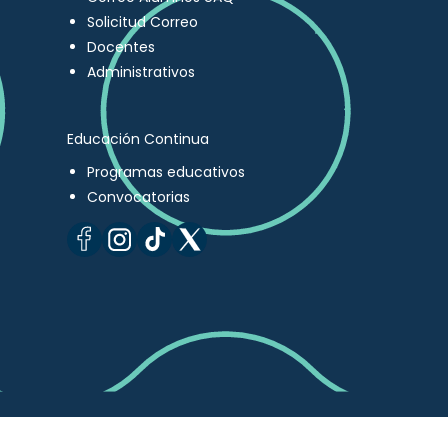
Solicitud Correo
Docentes
Administrativos
Educación Continua
Programas educativos
Convocatorias