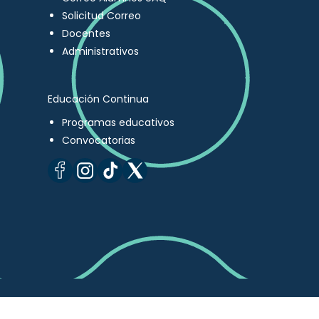
Solicitud Correo
Docentes
Administrativos
Educación Continua
Programas educativos
Convocatorias