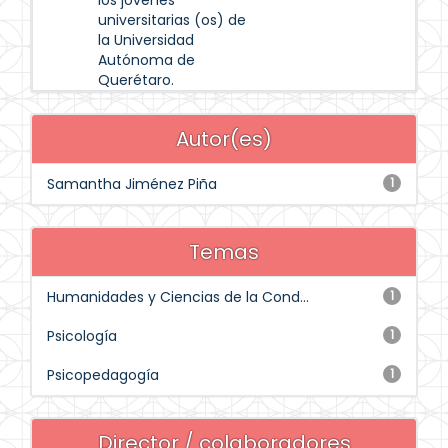
los jóvenes
universitarias (os) de
la Universidad
Autónoma de
Querétaro.
Autor(es)
Samantha Jiménez Piña
1
Temas
Humanidades y Ciencias de la Cond...
1
Psicología
1
Psicopedagogía
1
Director / colaboradores