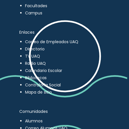
Facultades
Campus
Enlaces
Correo de Empleados UAQ
Directorio
TV UAQ
Radio UAQ
Calendario Escolar
Bibliotecas
Contraloría Social
Mapa de sitio
Comunidades
Alumnos
Correo Alumnos UAQ