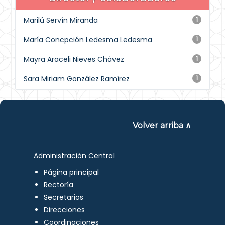
Marilú Servín Miranda
1
María Concpción Ledesma Ledesma
1
Mayra Araceli Nieves Chávez
1
Sara Miriam González Ramírez
1
Volver arriba ∧
Administración Central
Página principal
Rectoría
Secretarios
Direcciones
Coordinaciones