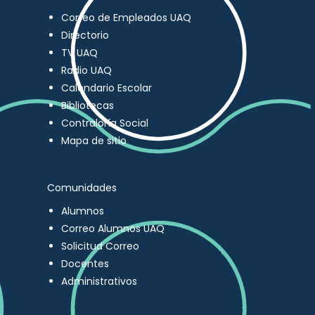
Correo de Empleados UAQ
Directorio
TV UAQ
Radio UAQ
Calendario Escolar
Bibliotecas
Contraloría Social
Mapa de sitio
Comunidades
Alumnos
Correo Alumnos UAQ
Solicitud Correo
Docentes
Administrativos