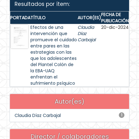
Resultados por ítem:
FECHA DE
PORTADA
TÍTULO
AUTOR(ES)
PUBLICACIÓN
Efectos de una
Claudia
20-dic-2024
intervención que
Díaz
promueve el cuidado
Carbajal
entre pares en las
estrategias con las
que los adolescentes
del Plantel Colón de
la EBA-UAQ
enfrentan el
sufrimiento psíquico
Autor(es)
Claudia Díaz Carbajal
1
Director / colaboradores