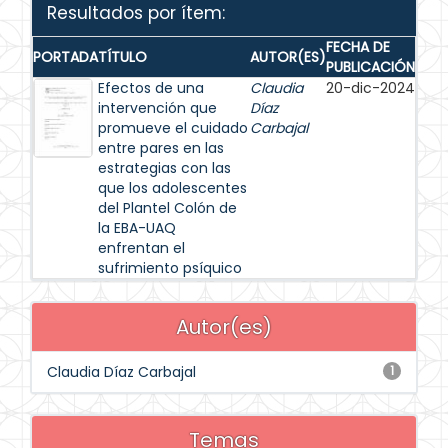
Resultados por ítem:
FECHA DE
PORTADA
TÍTULO
AUTOR(ES)
PUBLICACIÓN
Efectos de una
Claudia
20-dic-2024
intervención que
Díaz
promueve el cuidado
Carbajal
entre pares en las
estrategias con las
que los adolescentes
del Plantel Colón de
la EBA-UAQ
enfrentan el
sufrimiento psíquico
Autor(es)
Claudia Díaz Carbajal
1
Temas