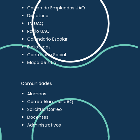
Correo de Empleados UAQ
Directorio
TV UAQ
Radio UAQ
Calendario Escolar
Bibliotecas
Contraloría Social
Mapa de sitio
Comunidades
Alumnos
Correo Alumnos UAQ
Solicitud Correo
Docentes
Administrativos