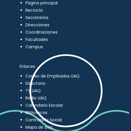
Página principal
Rectoría
Secretarios
Direcciones
Coordinaciones
Facultades
Campus
Enlaces
Correo de Empleados UAQ
Directorio
TV UAQ
Radio UAQ
Calendario Escolar
Bibliotecas
Contraloría Social
Mapa de sitio