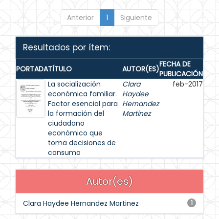
Anterior
1
Siguiente
Resultados por ítem:
FECHA DE
PORTADA
TÍTULO
AUTOR(ES)
PUBLICACIÓN
La socialización
Clara
feb-2017
económica familiar.
Haydee
Factor esencial para
Hernandez
la formación del
Martinez
ciudadano
económico que
toma decisiones de
consumo
Autor(es)
Clara Haydee Hernandez Martinez
1