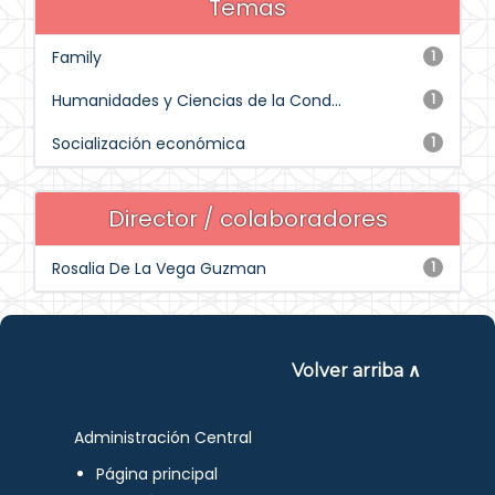
Temas
Family
1
Humanidades y Ciencias de la Cond...
1
Socialización económica
1
Director / colaboradores
Rosalia De La Vega Guzman
1
Volver arriba ∧
Administración Central
Página principal