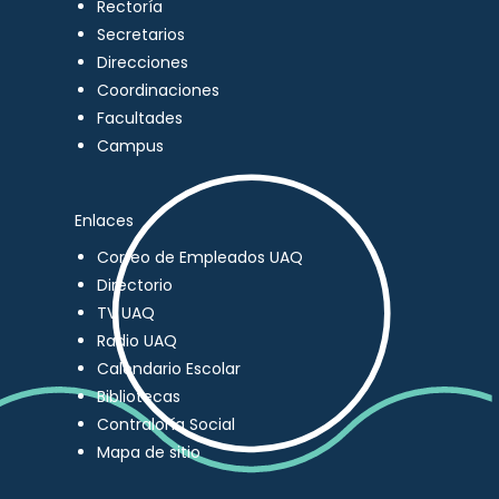
Rectoría
Secretarios
Direcciones
Coordinaciones
Facultades
Campus
Enlaces
Correo de Empleados UAQ
Directorio
TV UAQ
Radio UAQ
Calendario Escolar
Bibliotecas
Contraloría Social
Mapa de sitio