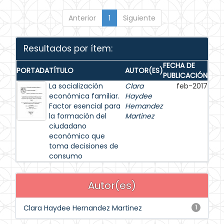
Anterior
1
Siguiente
Resultados por ítem:
FECHA DE
PORTADA
TÍTULO
AUTOR(ES)
PUBLICACIÓN
La socialización
Clara
feb-2017
económica familiar.
Haydee
Factor esencial para
Hernandez
la formación del
Martinez
ciudadano
económico que
toma decisiones de
consumo
Autor(es)
Clara Haydee Hernandez Martinez
1