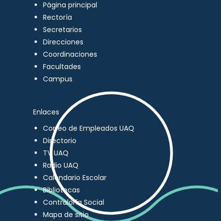
Página principal
Rectoría
Secretarios
Direcciones
Coordinaciones
Facultades
Campus
Enlaces
Correo de Empleados UAQ
Directorio
TV UAQ
Radio UAQ
Calendario Escolar
Bibliotecas
Contraloría Social
Mapa de sitio