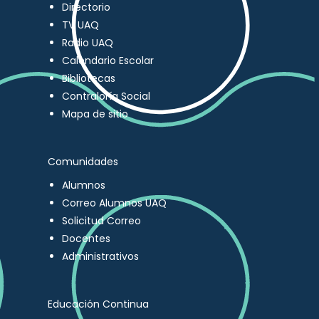
Directorio
TV UAQ
Radio UAQ
Calendario Escolar
Bibliotecas
Contraloría Social
Mapa de sitio
Comunidades
Alumnos
Correo Alumnos UAQ
Solicitud Correo
Docentes
Administrativos
Educación Continua