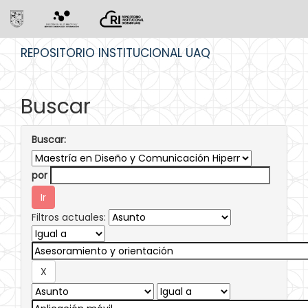
Skip
REPOSITORIO INSTITUCIONAL UAQ
navigation
Buscar
Buscar:
por
Filtros actuales: