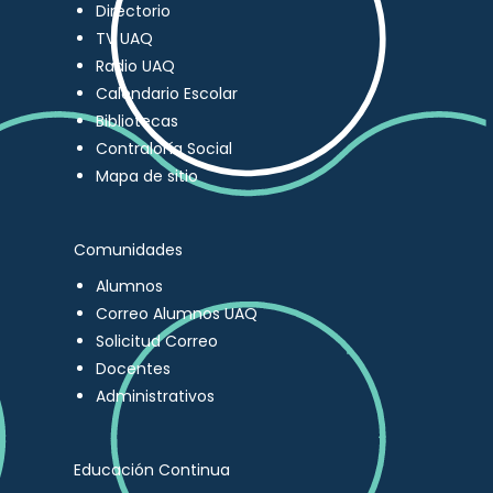
Directorio
TV UAQ
Radio UAQ
Calendario Escolar
Bibliotecas
Contraloría Social
Mapa de sitio
Comunidades
Alumnos
Correo Alumnos UAQ
Solicitud Correo
Docentes
Administrativos
Educación Continua