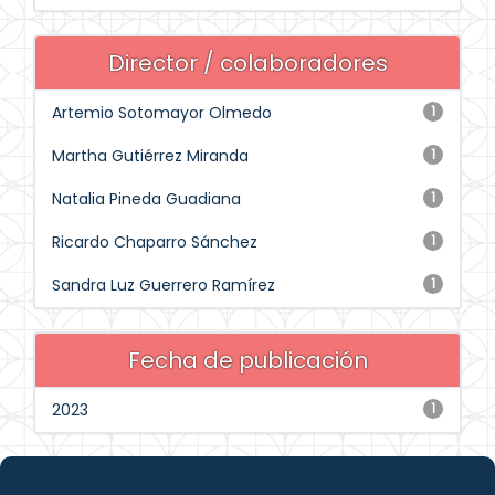
Director / colaboradores
Artemio Sotomayor Olmedo
1
Martha Gutiérrez Miranda
1
Natalia Pineda Guadiana
1
Ricardo Chaparro Sánchez
1
Sandra Luz Guerrero Ramírez
1
Fecha de publicación
2023
1