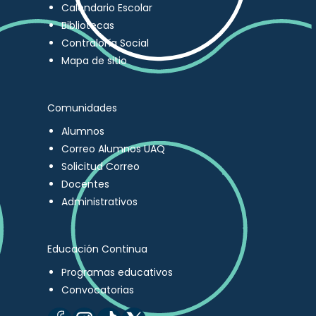
Calendario Escolar
Bibliotecas
Contraloría Social
Mapa de sitio
Comunidades
Alumnos
Correo Alumnos UAQ
Solicitud Correo
Docentes
Administrativos
Educación Continua
Programas educativos
Convocatorias