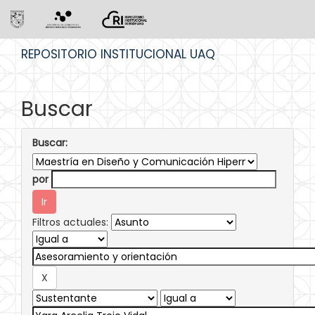
Skip
REPOSITORIO INSTITUCIONAL UAQ
navigation
Buscar
Buscar:
por
Filtros actuales: