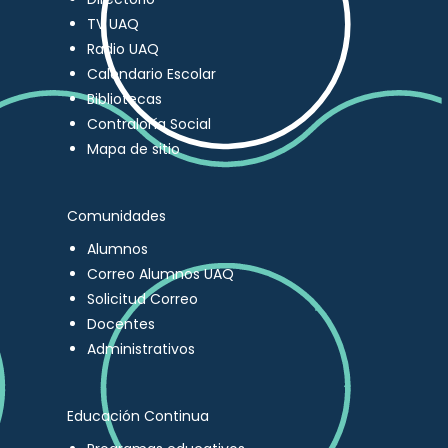
TV UAQ
Radio UAQ
Calendario Escolar
Bibliotecas
Contraloría Social
Mapa de sitio
Comunidades
Alumnos
Correo Alumnos UAQ
Solicitud Correo
Docentes
Administrativos
Educación Continua