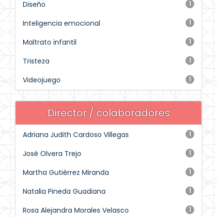
Diseño
1
Inteligencia emocional
1
Maltrato infantil
1
Tristeza
1
Videojuego
1
Director / colaboradores
Adriana Judith Cardoso Villegas
1
José Olvera Trejo
1
Martha Gutiérrez Miranda
1
Natalia Pineda Guadiana
1
Rosa Alejandra Morales Velasco
1