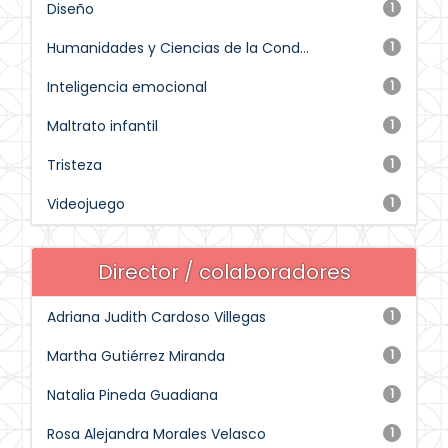
Diseño
1
Humanidades y Ciencias de la Cond...
1
Inteligencia emocional
1
Maltrato infantil
1
Tristeza
1
Videojuego
1
Director / colaboradores
Adriana Judith Cardoso Villegas
1
Martha Gutiérrez Miranda
1
Natalia Pineda Guadiana
1
Rosa Alejandra Morales Velasco
1