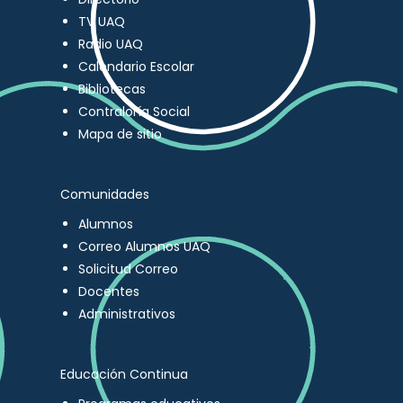
TV UAQ
Radio UAQ
Calendario Escolar
Bibliotecas
Contraloría Social
Mapa de sitio
Comunidades
Alumnos
Correo Alumnos UAQ
Solicitud Correo
Docentes
Administrativos
Educación Continua