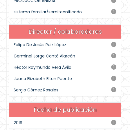
PRODUCCIÓN ANIMAL
1
sistema familiar/semitecnificado
1
Director / colaboradores
Felipe De Jesús Ruiz López
1
Germinal Jorge Cantó Alarcón
1
Héctor Raymundo Vera Ávila
1
Juana Elizabeth Elton Puente
1
Sergio Gómez Rosales
1
Fecha de publicación
2019
1