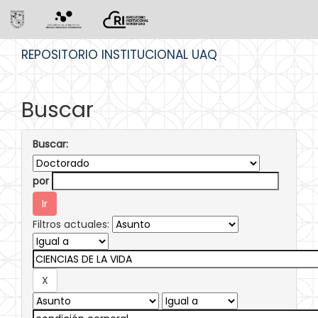
Skip
REPOSITORIO INSTITUCIONAL UAQ
navigation
Buscar
Buscar:
por
Filtros actuales: