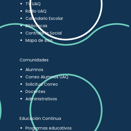
TV UAQ
Radio UAQ
Calendario Escolar
Bibliotecas
Contraloría Social
Mapa de sitio
Comunidades
Alumnos
Correo Alumnos UAQ
Solicitud Correo
Docentes
Administrativos
Educación Continua
Programas educativos