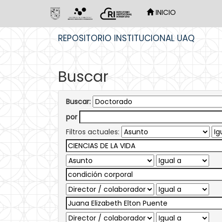
INICIO
Skip
REPOSITORIO INSTITUCIONAL UAQ
navigation
Buscar
Buscar:
por
Filtros actuales: