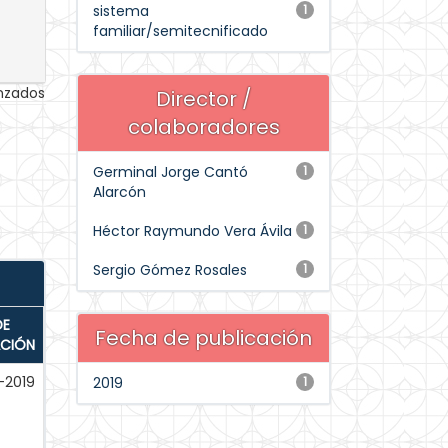
sistema
1
familiar/semitecnificado
anzados
Director /
colaboradores
Germinal Jorge Cantó
1
Alarcón
Héctor Raymundo Vera Ávila
1
Sergio Gómez Rosales
1
DE
Fecha de publicación
ACIÓN
-2019
2019
1