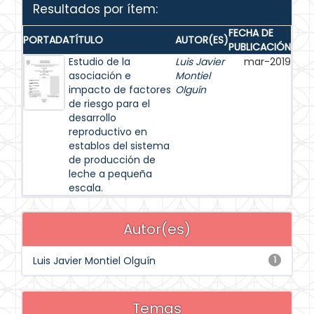
Resultados por ítem:
FECHA DE
PORTADA
TÍTULO
AUTOR(ES)
PUBLICACIÓN
Estudio de la
Luis Javier
mar-2019
asociación e
Montiel
impacto de factores
Olguín
de riesgo para el
desarrollo
reproductivo en
establos del sistema
de producción de
leche a pequeña
escala.
Autor(es)
Luis Javier Montiel Olguín
1
Temas