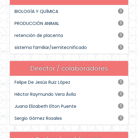
BIOLOGÍA Y QUÍMICA
1
PRODUCCIÓN ANIMAL
1
retención de placenta
1
sistema familiar/semitecnificado
1
Director / colaboradores
Felipe De Jesús Ruiz López
1
Héctor Raymundo Vera Ávila
1
Juana Elizabeth Elton Puente
1
Sergio Gómez Rosales
1