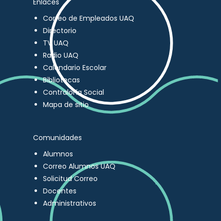
Enlaces
Correo de Empleados UAQ
Directorio
TV UAQ
Radio UAQ
Calendario Escolar
Bibliotecas
Contraloría Social
Mapa de sitio
Comunidades
Alumnos
Correo Alumnos UAQ
Solicitud Correo
Docentes
Administrativos