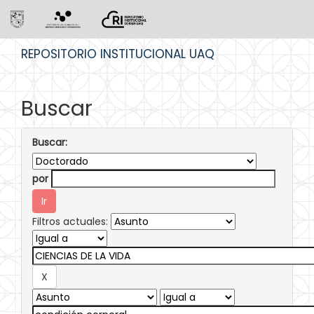
Skip
REPOSITORIO INSTITUCIONAL UAQ
navigation
Buscar
Buscar:
por
Filtros actuales: