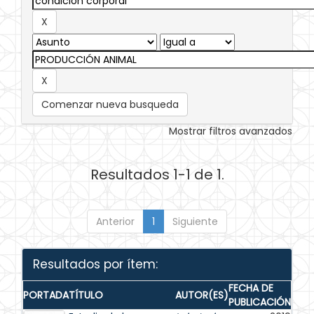
Comenzar nueva busqueda
Mostrar filtros avanzados
Resultados 1-1 de 1.
Anterior
1
Siguiente
Resultados por ítem:
FECHA DE
PORTADA
TÍTULO
AUTOR(ES)
PUBLICACIÓN