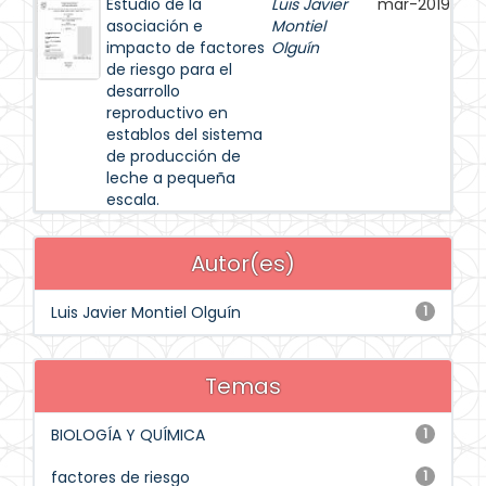
Estudio de la
Luis Javier
mar-2019
asociación e
Montiel
impacto de factores
Olguín
de riesgo para el
desarrollo
reproductivo en
establos del sistema
de producción de
leche a pequeña
escala.
Autor(es)
Luis Javier Montiel Olguín
1
Temas
BIOLOGÍA Y QUÍMICA
1
factores de riesgo
1