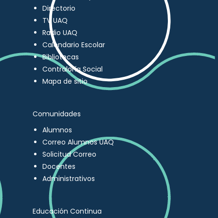
Directorio
TV UAQ
Radio UAQ
Calendario Escolar
Bibliotecas
Contraloría Social
Mapa de sitio
Comunidades
Alumnos
Correo Alumnos UAQ
Solicitud Correo
Docentes
Administrativos
Educación Continua