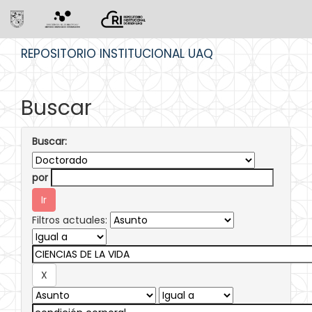
Skip
REPOSITORIO INSTITUCIONAL UAQ
navigation
Buscar
Buscar:
por
Filtros actuales: