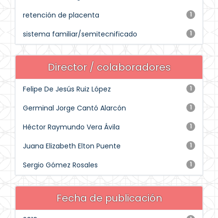
retención de placenta
1
sistema familiar/semitecnificado
1
Director / colaboradores
Felipe De Jesús Ruiz López
1
Germinal Jorge Cantó Alarcón
1
Héctor Raymundo Vera Ávila
1
Juana Elizabeth Elton Puente
1
Sergio Gómez Rosales
1
Fecha de publicación