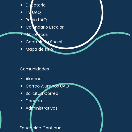
Directorio
TV UAQ
Radio UAQ
Calendario Escolar
Bibliotecas
Contraloría Social
Mapa de sitio
Comunidades
Alumnos
Correo Alumnos UAQ
Solicitud Correo
Docentes
Administrativos
Educación Continua