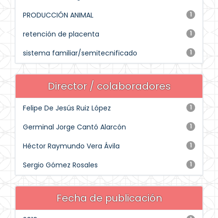
PRODUCCIÓN ANIMAL
1
retención de placenta
1
sistema familiar/semitecnificado
1
Director / colaboradores
Felipe De Jesús Ruiz López
1
Germinal Jorge Cantó Alarcón
1
Héctor Raymundo Vera Ávila
1
Sergio Gómez Rosales
1
Fecha de publicación