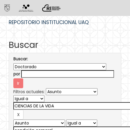
Skip
REPOSITORIO INSTITUCIONAL UAQ
navigation
Buscar
Buscar:
por
Filtros actuales: