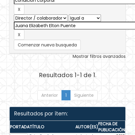
Comenzar nueva busqueda
Mostrar filtros avanzados
Resultados 1-1 de 1.
Anterior
1
Siguiente
Resultados por ítem:
FECHA DE
PORTADA
TÍTULO
AUTOR(ES)
PUBLICACIÓN