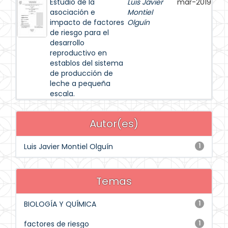
Estudio de la
Luis Javier
mar-2019
asociación e
Montiel
impacto de factores
Olguín
de riesgo para el
desarrollo
reproductivo en
establos del sistema
de producción de
leche a pequeña
escala.
Autor(es)
Luis Javier Montiel Olguín
1
Temas
BIOLOGÍA Y QUÍMICA
1
factores de riesgo
1