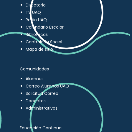
Directorio
TV UAQ
Radio UAQ
Calendario Escolar
Bibliotecas
Contraloría Social
Mapa de sitio
Comunidades
Alumnos
Correo Alumnos UAQ
Solicitud Correo
Docentes
Administrativos
Educación Continua