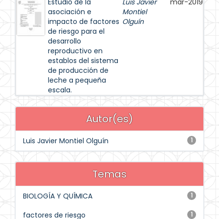
Estudio de la
Luis Javier
mar-2019
asociación e
Montiel
impacto de factores
Olguín
de riesgo para el
desarrollo
reproductivo en
establos del sistema
de producción de
leche a pequeña
escala.
Autor(es)
Luis Javier Montiel Olguín
1
Temas
BIOLOGÍA Y QUÍMICA
1
factores de riesgo
1