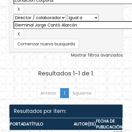
Comenzar nueva busqueda
Mostrar filtros avanzados
Resultados 1-1 de 1.
Anterior
1
Siguiente
Resultados por ítem:
FECHA DE
PORTADA
TÍTULO
AUTOR(ES)
PUBLICACIÓN