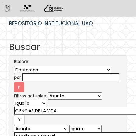
Skip
REPOSITORIO INSTITUCIONAL UAQ
navigation
Buscar
Buscar:
por
Filtros actuales: