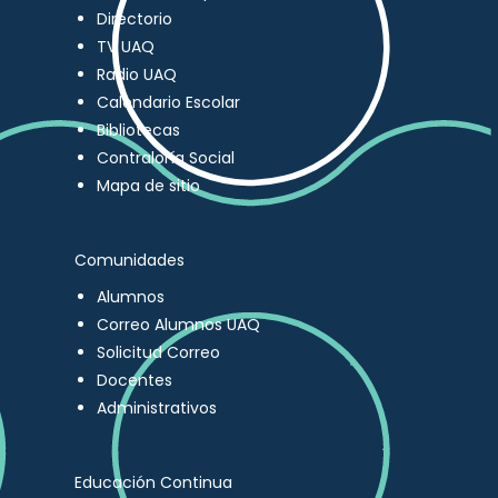
Directorio
TV UAQ
Radio UAQ
Calendario Escolar
Bibliotecas
Contraloría Social
Mapa de sitio
Comunidades
Alumnos
Correo Alumnos UAQ
Solicitud Correo
Docentes
Administrativos
Educación Continua