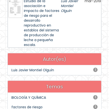
Estudio de la
Luis Javier
mar-2019
asociación e
Montiel
impacto de factores
Olguín
de riesgo para el
desarrollo
reproductivo en
establos del sistema
de producción de
leche a pequeña
escala.
Autor(es)
Luis Javier Montiel Olguín
1
Temas
BIOLOGÍA Y QUÍMICA
1
factores de riesgo
1