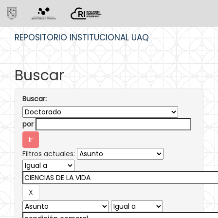
Skip
REPOSITORIO INSTITUCIONAL UAQ
navigation
Buscar
Buscar:
por
Filtros actuales: