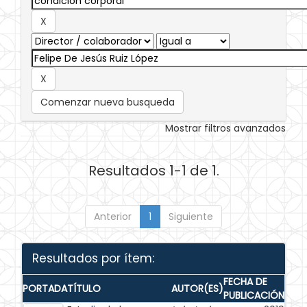
Comenzar nueva busqueda
Mostrar filtros avanzados
Resultados 1-1 de 1.
Anterior
1
Siguiente
Resultados por ítem:
FECHA DE
PORTADA
TÍTULO
AUTOR(ES)
PUBLICACIÓN