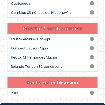
Cactoideae
1
Cambios Climáticos del Plioceno-P...
1
Director / colaboradores
Fausto Arellano Carbajal
1
Humberto Suzán Azpiri
1
Héctor M. Hernández Macías
1
Rolando Tenoch Bárcenas Luna
1
Fecha de publicación
2018
1