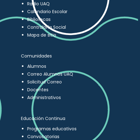
Radio UAQ
Calendario Escolar
Bibliotecas
Contraloría Social
Mapa de sitio
Comunidades
Alumnos
Correo Alumnos UAQ
Solicitud Correo
Docentes
Administrativos
Educación Continua
Programas educativos
Convocatorias