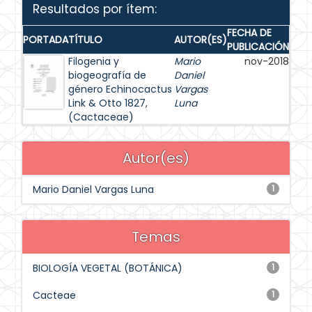
Resultados por ítem:
FECHA DE
PORTADA
TÍTULO
AUTOR(ES)
PUBLICACIÓN
Filogenia y
Mario
nov-2018
biogeografía de
Daniel
género Echinocactus
Vargas
Link & Otto 1827,
Luna
(Cactaceae)
Autor(es)
Mario Daniel Vargas Luna
1
Temas
BIOLOGÍA VEGETAL (BOTÁNICA)
1
Cacteae
1