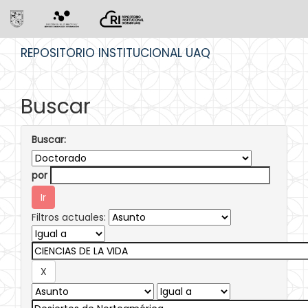
Skip
REPOSITORIO INSTITUCIONAL UAQ
navigation
Buscar
Buscar:
por
Filtros actuales: