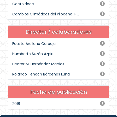
Cactoideae
1
Cambios Climáticos del Plioceno-P...
1
Director / colaboradores
Fausto Arellano Carbajal
1
Humberto Suzán Azpiri
1
Héctor M. Hernández Macías
1
Rolando Tenoch Bárcenas Luna
1
Fecha de publicación
2018
1