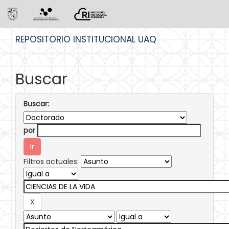
Skip
REPOSITORIO INSTITUCIONAL UAQ
navigation
Buscar
Buscar:
por
Filtros actuales: