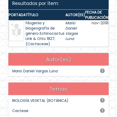
Resultados por ítem:
FECHA DE
PORTADA
TÍTULO
AUTOR(ES)
PUBLICACIÓN
Filogenia y
Mario
nov-2018
biogeografía de
Daniel
género Echinocactus
Vargas
Link & Otto 1827,
Luna
(Cactaceae)
Autor(es)
Mario Daniel Vargas Luna
1
Temas
BIOLOGÍA VEGETAL (BOTÁNICA)
1
Cacteae
1