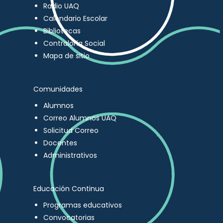
Radio UAQ
Calendario Escolar
Bibliotecas
Contraloría Social
Mapa de sitio
Comunidades
Alumnos
Correo Alumnos UAQ
Solicitud Correo
Docentes
Administrativos
Educación Continua
Programas educativos
Convocatorias