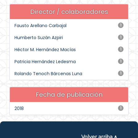
Director / colaboradores
Fausto Arellano Carbajal
1
Humberto Suzán Azpiri
1
Héctor M. Hernández Macías
1
Patricia Hernández Ledesma
1
Rolando Tenoch Bárcenas Luna
1
Fecha de publicación
2018
1
Volver arriba ∧