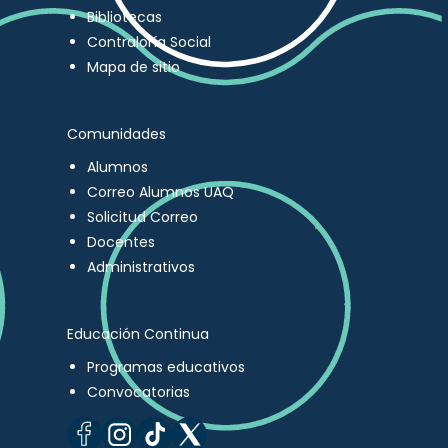
Bibliotecas
Contraloría Social
Mapa de sitio
Comunidades
Alumnos
Correo Alumnos UAQ
Solicitud Correo
Docentes
Administrativos
Educación Continua
Programas educativos
Convocatorias