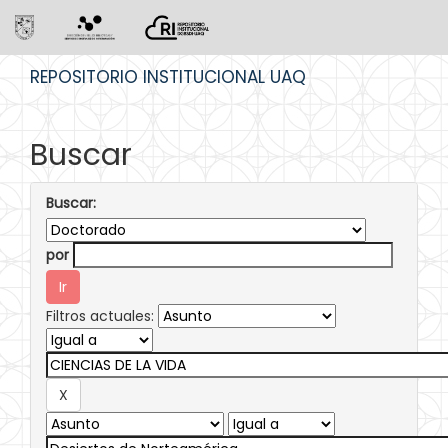
Skip
REPOSITORIO INSTITUCIONAL UAQ
navigation
Buscar
Buscar:
por
Filtros actuales: