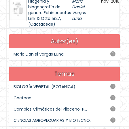
Filogenia y
Mario
nov-2018
biogeografía de
Daniel
género Echinocactus
Vargas
Link & Otto 1827,
Luna
(Cactaceae)
Autor(es)
Mario Daniel Vargas Luna
1
Temas
BIOLOGÍA VEGETAL (BOTÁNICA)
1
Cacteae
1
Cambios Climáticos del Plioceno-P...
1
CIENCIAS AGROPECUARIAS Y BIOTECNO...
1