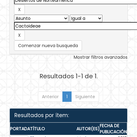
Comenzar nueva busqueda
Mostrar filtros avanzados
Resultados 1-1 de 1.
Anterior
1
Siguiente
Resultados por ítem:
FECHA DE
PORTADA
TÍTULO
AUTOR(ES)
PUBLICACIÓN