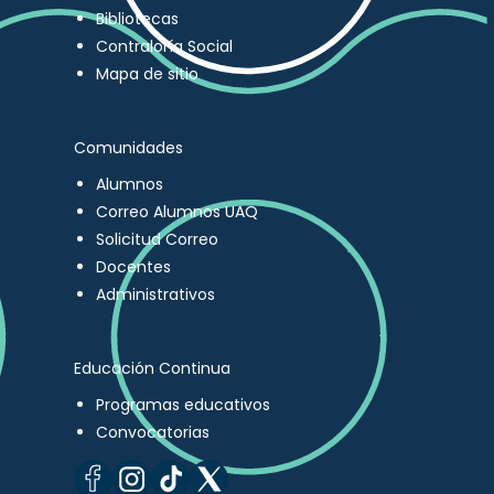
Bibliotecas
Contraloría Social
Mapa de sitio
Comunidades
Alumnos
Correo Alumnos UAQ
Solicitud Correo
Docentes
Administrativos
Educación Continua
Programas educativos
Convocatorias