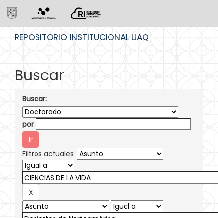
Skip
REPOSITORIO INSTITUCIONAL UAQ
navigation
Buscar
Buscar:
por
Filtros actuales: