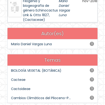
Filogenia y
Mario
nov-2018
biogeografía de
Daniel
género Echinocactus
Vargas
Link & Otto 1827,
Luna
(Cactaceae)
Autor(es)
Mario Daniel Vargas Luna
1
Temas
BIOLOGÍA VEGETAL (BOTÁNICA)
1
Cacteae
1
Cactoideae
1
Cambios Climáticos del Plioceno-P...
1