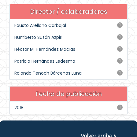
Director / colaboradores
Fausto Arellano Carbajal
1
Humberto Suzán Azpiri
1
Héctor M. Hernández Macías
1
Patricia Hernández Ledesma
1
Rolando Tenoch Bárcenas Luna
1
Fecha de publicación
2018
1
Volver arriba ∧