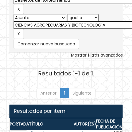
Comenzar nueva busqueda
Mostrar filtros avanzados
Resultados 1-1 de 1.
Anterior
1
Siguiente
Resultados por ítem:
FECHA DE
PORTADA
TÍTULO
AUTOR(ES)
PUBLICACIÓN