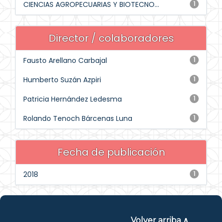
CIENCIAS AGROPECUARIAS Y BIOTECNO...
1
Director / colaboradores
Fausto Arellano Carbajal
1
Humberto Suzán Azpiri
1
Patricia Hernández Ledesma
1
Rolando Tenoch Bárcenas Luna
1
Fecha de publicación
2018
1
Volver arriba ∧