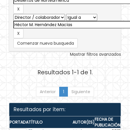
Comenzar nueva busqueda
Mostrar filtros avanzados
Resultados 1-1 de 1.
Anterior
1
Siguiente
Resultados por ítem:
FECHA DE
PORTADA
TÍTULO
AUTOR(ES)
PUBLICACIÓN