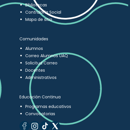
Bibliotecas
Contraloría Social
Mapa de sitio
Comunidades
Alumnos
Correo Alumnos UAQ
Solicitud Correo
Docentes
Administrativos
Educación Continua
Programas educativos
Convocatorias