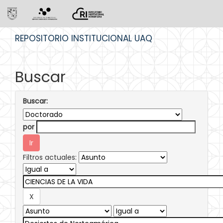
Skip
REPOSITORIO INSTITUCIONAL UAQ
navigation
Buscar
Buscar:
por
Filtros actuales: