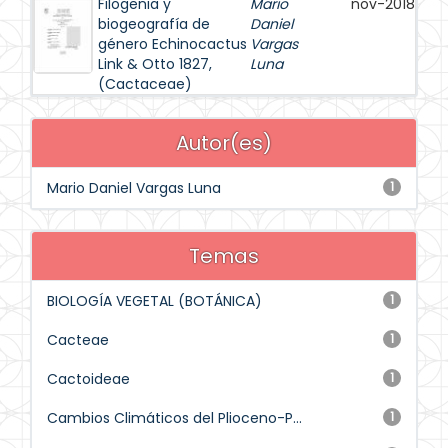
Filogenia y
Mario
nov-2018
biogeografía de
Daniel
género Echinocactus
Vargas
Link & Otto 1827,
Luna
(Cactaceae)
Autor(es)
Mario Daniel Vargas Luna
1
Temas
BIOLOGÍA VEGETAL (BOTÁNICA)
1
Cacteae
1
Cactoideae
1
Cambios Climáticos del Plioceno-P...
1