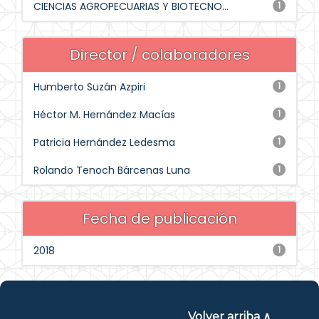
CIENCIAS AGROPECUARIAS Y BIOTECNO...
1
Director / colaboradores
Humberto Suzán Azpiri
1
Héctor M. Hernández Macías
1
Patricia Hernández Ledesma
1
Rolando Tenoch Bárcenas Luna
1
Fecha de publicación
2018
1
Volver arriba ∧