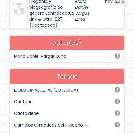
Filogenia y
Mario
nov-2018
biogeografía de
Daniel
género Echinocactus
Vargas
Link & Otto 1827,
Luna
(Cactaceae)
Autor(es)
Mario Daniel Vargas Luna
1
Temas
BIOLOGÍA VEGETAL (BOTÁNICA)
1
Cacteae
1
Cactoideae
1
Cambios Climáticos del Plioceno-P...
1