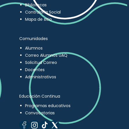
Bibliotecas
Contraloría Social
Mapa de sitio
Comunidades
Alumnos
Correo Alumnos UAQ
Solicitud Correo
Docentes
Administrativos
Educación Continua
Programas educativos
Convocatorias