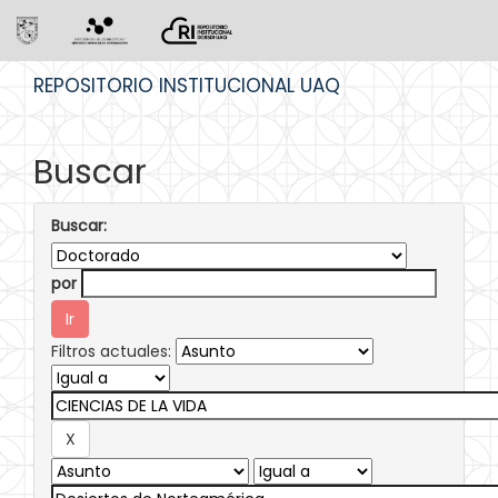
Skip
REPOSITORIO INSTITUCIONAL UAQ
navigation
Buscar
Buscar:
por
Filtros actuales: