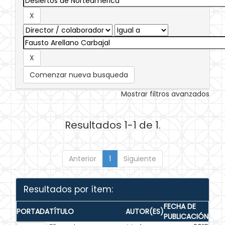
Comenzar nueva busqueda
Mostrar filtros avanzados
Resultados 1-1 de 1.
Anterior
1
Siguiente
Resultados por ítem:
FECHA DE
PORTADA
TÍTULO
AUTOR(ES)
PUBLICACIÓN