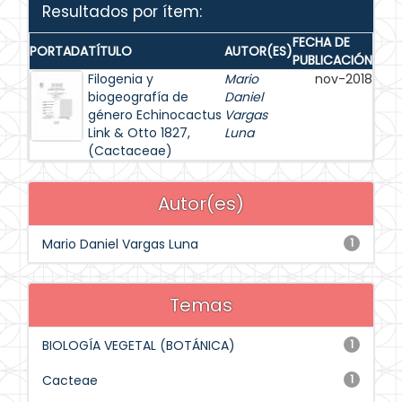
Resultados por ítem:
FECHA DE
PORTADA
TÍTULO
AUTOR(ES)
PUBLICACIÓN
Filogenia y
Mario
nov-2018
biogeografía de
Daniel
género Echinocactus
Vargas
Link & Otto 1827,
Luna
(Cactaceae)
Autor(es)
Mario Daniel Vargas Luna
1
Temas
BIOLOGÍA VEGETAL (BOTÁNICA)
1
Cacteae
1