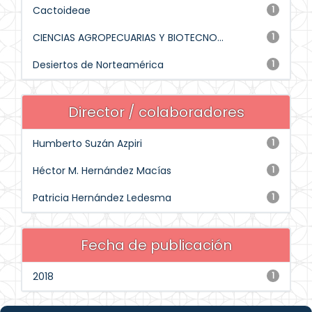
Cactoideae
1
CIENCIAS AGROPECUARIAS Y BIOTECNO...
1
Desiertos de Norteamérica
1
Director / colaboradores
Humberto Suzán Azpiri
1
Héctor M. Hernández Macías
1
Patricia Hernández Ledesma
1
Fecha de publicación
2018
1