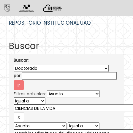
Skip
REPOSITORIO INSTITUCIONAL UAQ
navigation
Buscar
Buscar:
por
Filtros actuales: