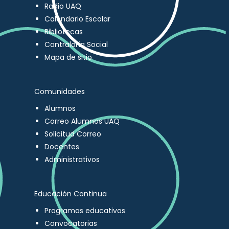
Radio UAQ
Calendario Escolar
Bibliotecas
Contraloría Social
Mapa de sitio
Comunidades
Alumnos
Correo Alumnos UAQ
Solicitud Correo
Docentes
Administrativos
Educación Continua
Programas educativos
Convocatorias